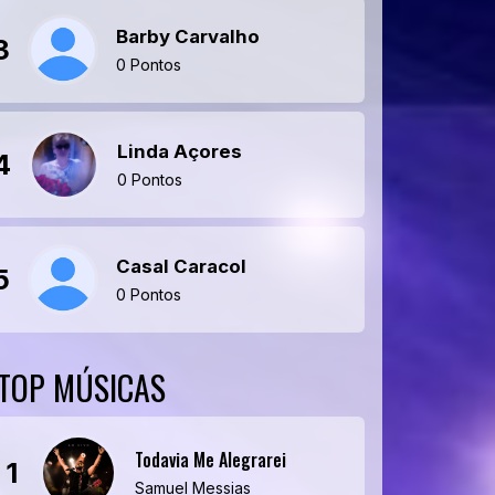
Barby Carvalho
3
0 Pontos
Linda Açores
4
0 Pontos
Casal Caracol
5
0 Pontos
TOP MÚSICAS
Todavia Me Alegrarei
1
Samuel Messias