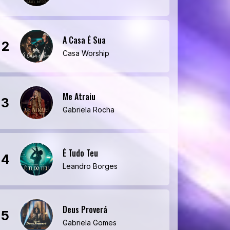
A Casa É Sua
2
Casa Worship
Me Atraiu
3
Gabriela Rocha
É Tudo Teu
4
Leandro Borges
Deus Proverá
5
Gabriela Gomes