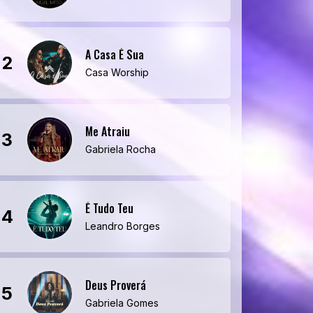
A Casa É Sua
2
Casa Worship
Me Atraiu
3
Gabriela Rocha
É Tudo Teu
4
Leandro Borges
Deus Proverá
5
Gabriela Gomes