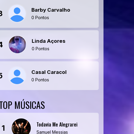
Barby Carvalho
3
0 Pontos
Linda Açores
4
0 Pontos
Casal Caracol
5
0 Pontos
TOP MÚSICAS
Todavia Me Alegrarei
1
Samuel Messias