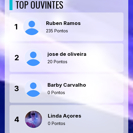
TOP OUVINTES
Ruben Ramos
1
235 Pontos
jose de oliveira
2
20 Pontos
Barby Carvalho
3
0 Pontos
Linda Açores
4
0 Pontos